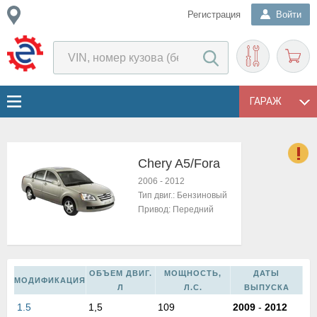
Регистрация
Войти
ГАРАЖ
Chery A5/Fora
о
2006
-
2012
Е
Тип двиг.:
Бензиновый
в
Привод:
Передний
н
о
в
к
ОБЪЕМ ДВИГ.
МОЩНОСТЬ,
ДАТЫ
и
МОДИФИКАЦИЯ
Л
Л.С.
ВЫПУСКА
н
1.5
1,5
109
2009
-
2012
о