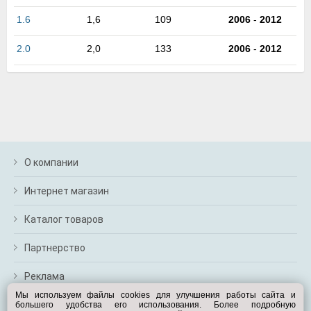
м
1.6
1,6
109
2006
-
2012
В
а
п
2.0
2,0
133
2006
-
2012
с
н
о
э
О компании
Интернет магазин
Каталог товаров
Партнерство
Реклама
Мы используем файлы cookies для улучшения работы сайта и
большего удобства его использования. Более подробную
Перейти на полную версию