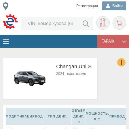
Регистрация
Войти
ГАРАЖ
Changan Uni-S
о
2024
-
наст. время
Е
в
н
о
в
к
ОБЪЕМ
МОЩНОСТЬ,
и
МОДИФИКАЦИЯ
КОД
ТИП ДВИГ.
ДВИГ.
ПРИВОД
Л.С.
В
н
Л
о