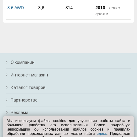
м
3.6 AWD
3,6
314
2016
-
наст.
В
время
а
п
с
н
о
э
О компании
Интернет магазин
Каталог товаров
Партнерство
Реклама
Мы используем файлы cookies для улучшения работы сайта и
большего удобства его использования. Более подробную
Перейти на полную версию
информацию об использовании файлов cookies и правилах
обработки персональных данных можно найти
здесь
. Продолжая