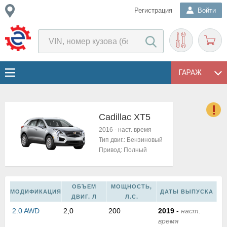
Регистрация
Войти
ГАРАЖ
Cadillac XT5
о
2016
-
наст. время
Е
Тип двиг.:
Бензиновый
в
Привод:
Полный
н
о
в
ОБЪЕМ
МОЩНОСТЬ,
к
МОДИФИКАЦИЯ
ДАТЫ ВЫПУСКА
ДВИГ. Л
Л.С.
и
2.0 AWD
2,0
200
2019
-
наст.
н
время
о