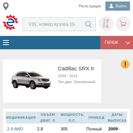
Регистрация
Войти
ГАРАЖ
Cadillac SRX II
о
2009
-
2016
Е
Тип двиг.:
Бензиновый
в
н
о
в
к
ОБЪЕМ
МОЩНОСТЬ,
ДАТЫ
и
МОДИФИКАЦИЯ
ПРИВОД
ДВИГ. Л
Л.С.
ВЫПУСКА
н
2.8 AWD
2,8
305
Полный
2009
-
о