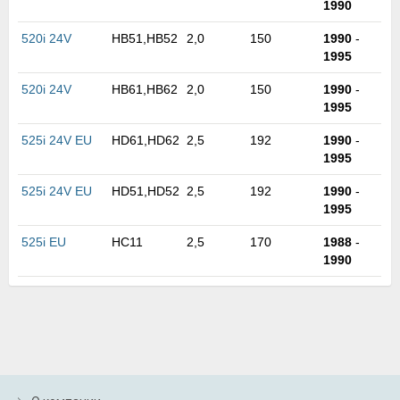
1990
м
В
520i 24V
HB51,HB52
2,0
150
1990
-
а
1995
п
с
520i 24V
HB61,HB62
2,0
150
1990
-
н
1995
о
э
525i 24V EU
HD61,HD62
2,5
192
1990
-
1995
525i 24V EU
HD51,HD52
2,5
192
1990
-
1995
525i EU
HC11
2,5
170
1988
-
1990