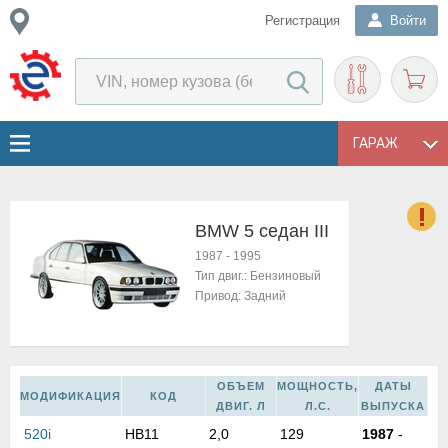
Регистрация
Войти
ГАРАЖ
BMW 5 седан III
о
1987
-
1995
Е
Тип двиг.:
Бензиновый
в
Привод:
Задний
н
о
в
к
ОБЪЕМ
МОЩНОСТЬ,
ДАТЫ
и
МОДИФИКАЦИЯ
КОД
ДВИГ. Л
Л.С.
ВЫПУСКА
н
520i
HB11
2,0
129
1987
-
о