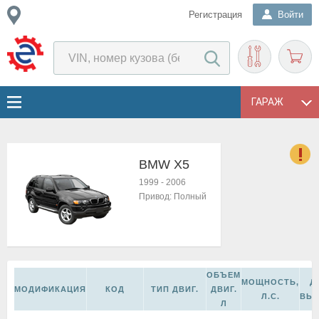
Регистрация
Войти
ГАРАЖ
BMW X5
о
1999
-
2006
Е
Привод:
Полный
в
н
о
в
к
ОБЪЕМ
и
МОЩНОСТЬ,
Д
МОДИФИКАЦИЯ
КОД
ТИП ДВИГ.
ДВИГ.
н
Л.С.
ВЫ
Л
о