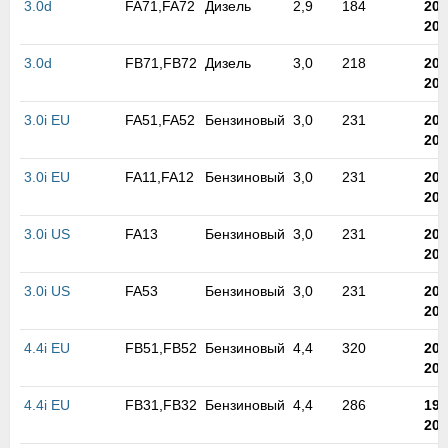
3.0d
FA71,FA72
Дизель
2,9
184
200
м
200
В
а
3.0d
FB71,FB72
Дизель
3,0
218
200
п
200
с
н
3.0i EU
FA51,FA52
Бензиновый
3,0
231
200
о
200
э
3.0i EU
FA11,FA12
Бензиновый
3,0
231
200
200
3.0i US
FA13
Бензиновый
3,0
231
200
200
3.0i US
FA53
Бензиновый
3,0
231
200
200
4.4i EU
FB51,FB52
Бензиновый
4,4
320
200
200
4.4i EU
FB31,FB32
Бензиновый
4,4
286
199
200