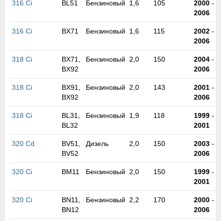
316 Ci
BL51
Бензиновый
1,6
105
2000
-
м
2006
В
а
316 Ci
BX71
Бензиновый
1,6
115
2002
-
п
2006
с
н
318 Ci
BX71,
Бензиновый
2,0
150
2004
-
о
BX92
2006
э
318 Ci
BX91,
Бензиновый
2,0
143
2001
-
BX92
2006
318 Ci
BL31,
Бензиновый
1,9
118
1999
-
BL32
2001
320 Cd
BV51,
Дизель
2,0
150
2003
-
BV52
2006
320 Ci
BM11
Бензиновый
2,0
150
1999
-
2001
320 Ci
BN11,
Бензиновый
2,2
170
2000
-
BN12
2006