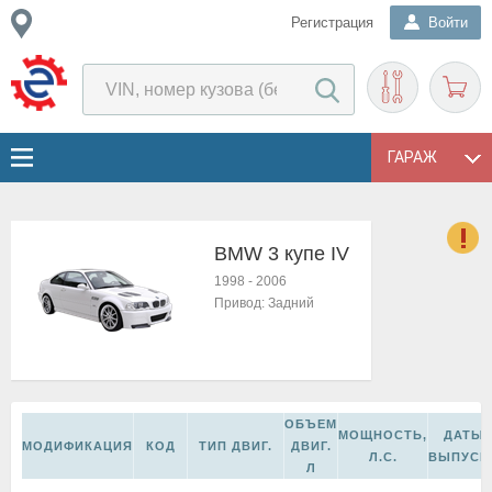
Регистрация
Войти
ГАРАЖ
BMW 3 купе IV
о
1998
-
2006
Е
Привод:
Задний
в
н
о
в
к
ОБЪЕМ
и
МОЩНОСТЬ,
ДАТЫ
МОДИФИКАЦИЯ
КОД
ТИП ДВИГ.
ДВИГ.
н
Л.С.
ВЫПУСК
Л
о