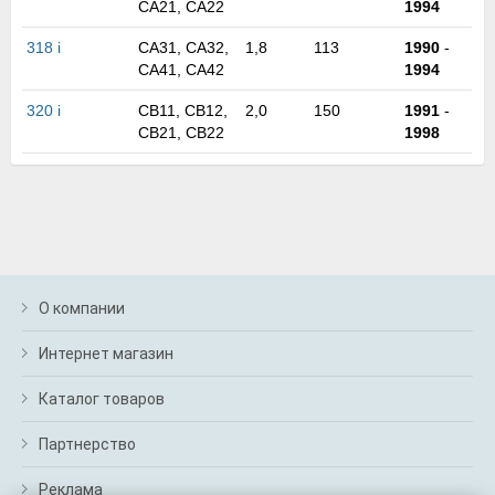
CA21, CA22
1994
м
В
318 i
CA31, CA32,
1,8
113
1990
-
а
CA41, CA42
1994
п
с
320 i
CB11, CB12,
2,0
150
1991
-
н
CB21, CB22
1998
о
э
О компании
Интернет магазин
Каталог товаров
Партнерство
Реклама