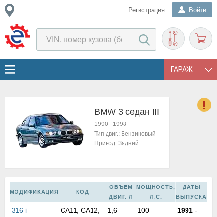
Регистрация
Войти
ГАРАЖ
BMW 3 седан III
о
1990
-
1998
Е
Тип двиг.:
Бензиновый
в
Привод:
Задний
н
о
в
к
ОБЪЕМ
МОЩНОСТЬ,
ДАТЫ
и
МОДИФИКАЦИЯ
КОД
ДВИГ. Л
Л.С.
ВЫПУСКА
н
316 i
CA11, CA12,
1,6
100
1991
-
о