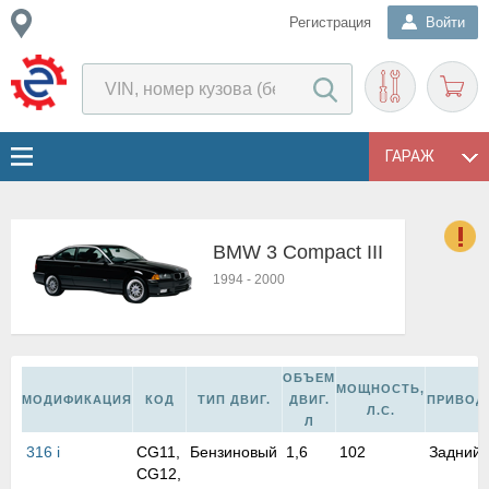
Регистрация
Войти
ГАРАЖ
BMW 3 Compact III
о
1994
-
2000
Е
в
н
о
ОБЪЕМ
в
МОЩНОСТЬ,
МОДИФИКАЦИЯ
КОД
ТИП ДВИГ.
ДВИГ.
ПРИВОД
к
Л.С.
Л
и
316 i
CG11,
Бензиновый
1,6
102
Задний
н
CG12,
о