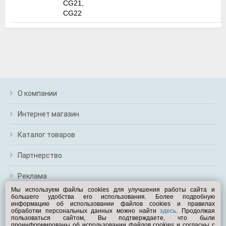
CG21,
м
CG22
В
а
п
с
н
о
э
О компании
Интернет магазин
Каталог товаров
Партнерство
Реклама
Мы используем файлы cookies для улучшения работы сайта и
большего удобства его использования. Более подробную
Перейти на полную версию
информацию об использовании файлов cookies и правилах
обработки персональных данных можно найти
здесь
. Продолжая
Вам помочь?
пользоваться сайтом, Вы подтверждаете, что были
проинформированы об использовании файлов cookies и согласны с