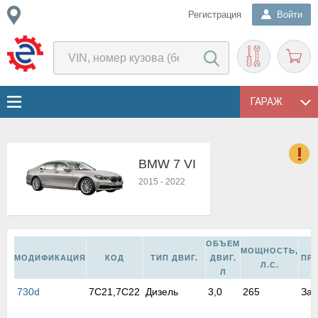
Регистрация
Войти
ГАРАЖ
BMW 7 VI
о
2015
-
2022
Е
в
н
о
ОБЪЕМ
МОЩНОСТЬ,
в
МОДИФИКАЦИЯ
КОД
ТИП ДВИГ.
ДВИГ.
ПР
Л.С.
к
Л
и
730d
7C21,7C22
Дизель
3,0
265
Зад
н
о