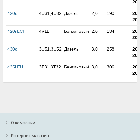
201
м
В
420d
4U31,4U32
Дизель
2,0
190
201
а
201
п
с
420i LCI
4V11
Бензиновый
2,0
184
201
н
202
о
э
430d
3U51,3U52
Дизель
3,0
258
201
202
435i EU
3T31,3T32
Бензиновый
3,0
306
201
201
О компании
Интернет магазин