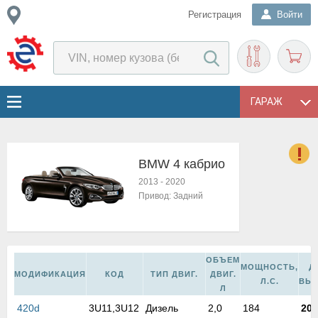
Регистрация
Войти
ГАРАЖ
BMW 4 кабрио
о
2013
-
2020
Е
Привод:
Задний
в
н
о
в
ОБЪЕМ
к
МОЩНОСТЬ,
Д
МОДИФИКАЦИЯ
КОД
ТИП ДВИГ.
ДВИГ.
и
Л.С.
ВЫ
Л
н
420d
3U11,3U12
Дизель
2,0
184
201
о